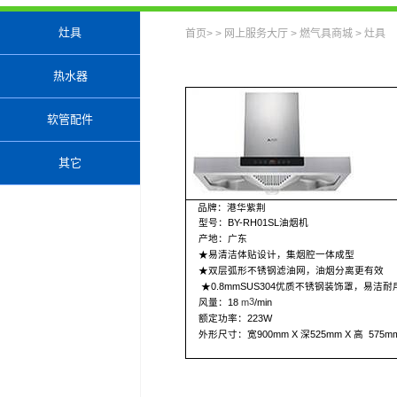
灶具
首页
> >
网上服务大厅
>
燃气具商城
>
灶具
热水器
软管配件
其它
品牌：港华紫荆
型号：
BY-RH01SL
油烟机
产地：广东
★易清洁体贴设计，集烟腔一体成型
★双层弧形不锈钢滤油网，油烟分离更有效
★
0.8mmSUS304
优质不锈钢装饰罩，易洁耐
3
风量：
18
m
/min
额定功率：
223W
外形尺寸：宽
900mm X
深
525mm X
高
575m