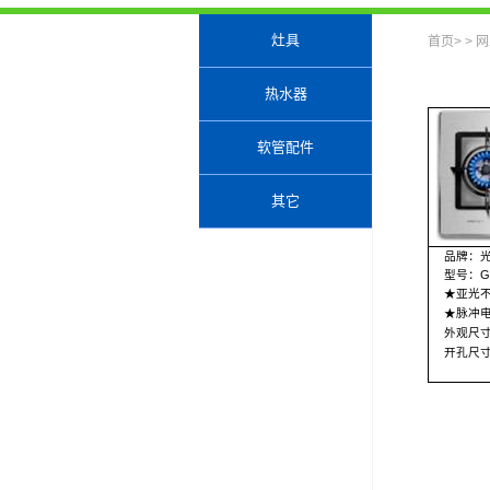
灶具
首页
> >
网
热水器
软管配件
其它
品牌：
型号：
G
★亚光
★脉冲
外观尺
开孔尺