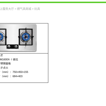
上服务大厅
>
燃气具商城
>
灶具
光芒
M1600X-
Ⅰ嵌灶
不锈钢面板
电子点火
寸（
mm
）：
750
×
450
×
155
寸（
mm
）：
684
×
403