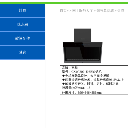
灶具
首页
> >
网上服务大厅
>
燃气具商城
>
灶具
热水器
软管配件
其它
品牌：万和
型号：CXW-200-J06B油烟机
★全机身酷黑设计，大平面冷凝版
★四重油烟分离技术，油脂分离度96.5%以上
★触摸感应开关，时钟、定时、延时功能
3
排风量(
m
/min)：15
外形尺寸：896×646×886mm