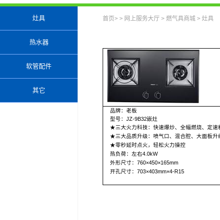
灶具
首页
> >
网上服务大厅
>
燃气具商城
>
灶具
热水器
软管配件
其它
品牌：老板
型号：
JZ-9B32
嵌灶
★三大火力科技：快速爆炒、全幅燃烧、定速
★三大品质升级：喷气口、混合腔、大面板升
★零秒延时点火，轻松火力操控
热负荷：左右
4.0kW
外形尺寸：
760
×
450
×
165mm
开孔尺寸：
703
×
403mm
×
4-R15