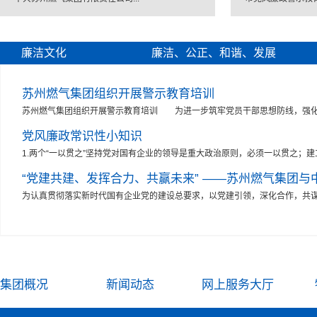
廉洁文化 廉洁、公正、和谐、发展
苏州燃气集团组织开展警示教育培训
苏州燃气集团组织开展警示教育培训 为进一步筑牢党员干部思想防线，强化纪律
党风廉政常识性小知识
1.两个“一以贯之”坚持党对国有企业的领导是重大政治原则，必须一以贯之；建
“党建共建、发挥合力、共赢未来” ——苏州燃气集团
为认真贯彻落实新时代国有企业党的建设总要求，以党建引领，深化合作，共谋发展，
集团概况
新闻动态
网上服务大厅