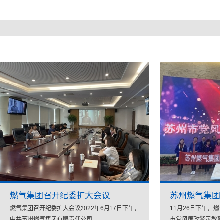
燃气集团召开纪委扩大会议
燃气集团召开纪委扩大会议2022年6月17日下午，
11月26日下午，
中共苏州燃气集团有限责任公司...
市党风廉政警示教育